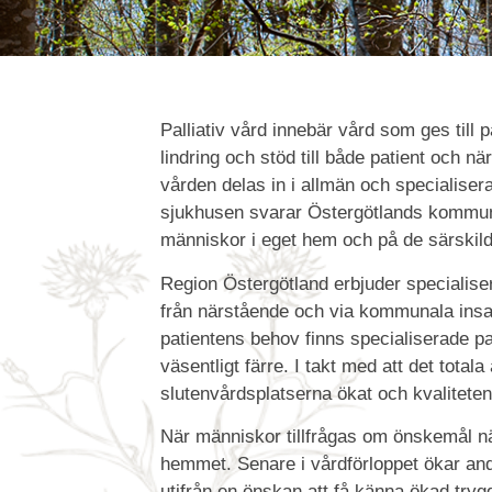
Palliativ vård innebär vård som ges till pa
lindring och stöd till både patient och n
vården delas in i allmän och specialiser
sjukhusen svarar Östergötlands kommune
människor i eget hem och på de särskild
Region Östergötland erbjuder specialise
från närstående och via kommunala insats
patientens behov finns specialiserade pal
väsentligt färre. I takt med att det tota
slutenvårdsplatserna ökat och kvaliteten
När människor tillfrågas om önskemål när
hemmet. Senare i vårdförloppet ökar ande
utifrån en önskan att få känna ökad try