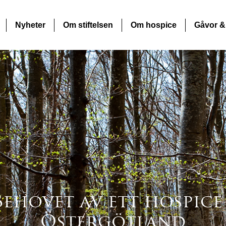
Nyheter
Om stiftelsen
Om hospice
Gåvor &
Behovet av ett hospice 
Östergötland