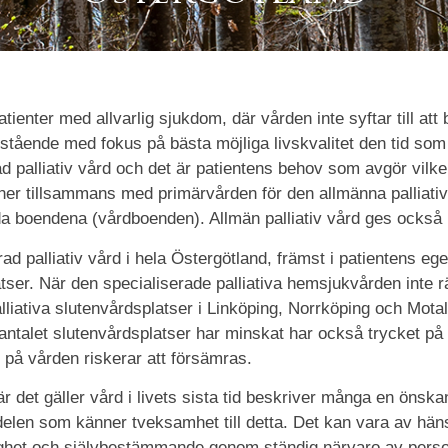
tienter med allvarlig sjukdom, där vården inte syftar till att b
ärstående med fokus på bästa möjliga livskvalitet den tid som 
ad palliativ vård och det är patientens behov som avgör vilk
r tillsammans med primärvården för den allmänna palliativ
a boendena (vårdboenden). Allmän palliativ vård ges också 
rad palliativ vård i hela Östergötland, främst i patientens
er. När den specialiserade palliativa hemsjukvården inte räc
liativa slutenvårdsplatser i Linköping, Norrköping och Motal
la antalet slutenvårdsplatser har minskat har också trycket på
 på vården riskerar att försämras.
 det gäller vård i livets sista tid beskriver många en önska
len som känner tveksamhet till detta. Det kan vara av hänsy
gghet och självbestämmande genom ständig närvaro av person