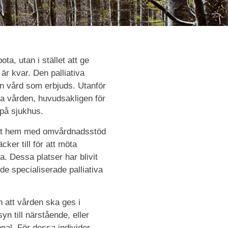
ota, utan i stället att ge
är kvar. Den palliativa
en vård som erbjuds. Utanför
a vården, huvudsakligen för
på sjukhus.
 eget hem med omvårdnadsstöd
ker till för att möta
a. Dessa platser har blivit
 de specialiserade palliativa
n att vården ska ges i
n till närstående, eller
al. För dessa individer