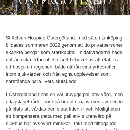
ÖSTERGÖTLAND
Stiftelsen Hospice Östergötland, med säte i Linköping,
bildades sommaren 2022 genom att tio privatpersoner
skänkte pengar som startkapital. Initiativtagarna hade
utifrån olika erfarenheter sett behovet av att etablera
ett hospice i regionen, både utifrån sina yrkesroller
inom sjukvården och från egna upplevelser som
närstående nära livets slutskede.
I Östergötland finns en väl utbyggd palliativ vård, men
i dagsläget råder brist på bra alternativ med avseende
på plats att vårdas den sista tiden i livet. Möjligheten
att kompensera detta med palliativ slutenvård på
sjukhus har avsevärt minskat i takt med tilltagande